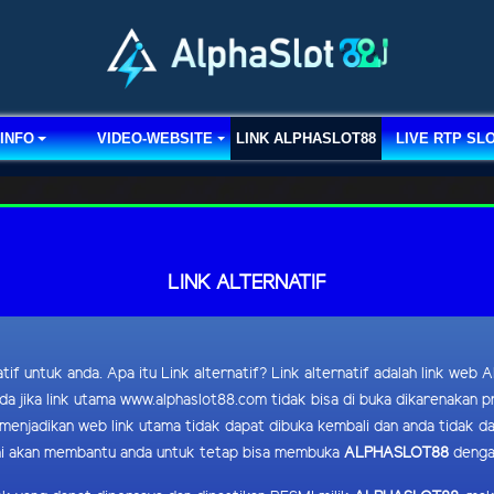
INFO
VIDEO-WEBSITE
LINK ALPHASLOT88
LIVE RTP SL
LINK ALTERNATIF
f untuk anda. Apa itu Link alternatif? Link alternatif adalah link web 
 anda jika link utama www.alphaslot88.com tidak bisa di buka dikarenakan 
f menjadikan web link utama tidak dapat dibuka kembali dan anda tidak
f ini akan membantu anda untuk tetap bisa membuka
ALPHASLOT88
dengan